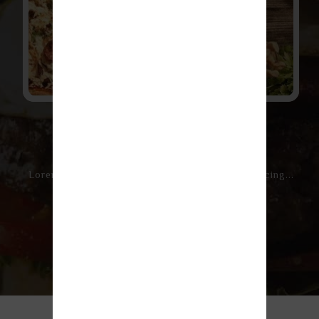
18
Dec-2019
Demo Blog Yazısı 4
Lorem ipsum dolor sit amet, consectetur adipiscing...
Devami