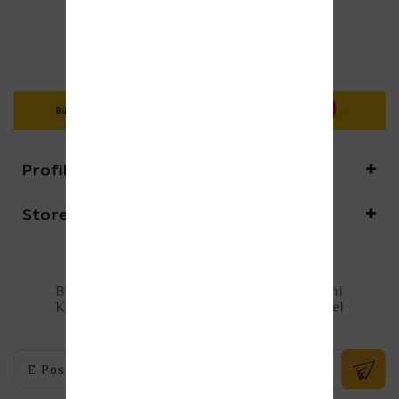
Profilim
Store Information
E-Bülten
Bültenlerimize Şimdi Abone Olun Ve Yeni
Koleksiyonlar, En Yeni Arananlar Ve Özel
Teklifler Ile Güncel Kalın.