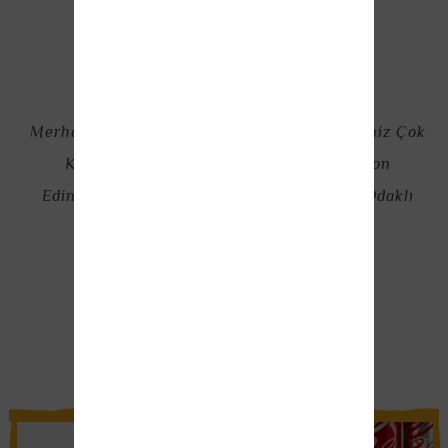
Merhabalar Demo Müşteri Yorumu Ürünleriniz Çok
Kaliteli Ve Uygun Fiyat Politikasını Vizyon
Edindiğiniz Için Teşekkür Ederiz. Müşteri Odaklı
Çalışmanız Bizi Çok Memnun Etti
Hakan Güzel
Proje Yöneticisi