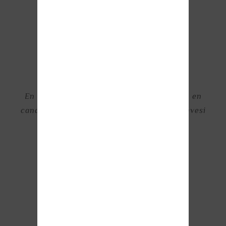
Aç Gibi
Bir Kurt!
En kaliteli ürünler, en davetkar mağazalar, en
cana yakın personel ve dünyanın en iyi kahvesi
olan kafemizden gurur duyuyoruz.
Ürünü İncele