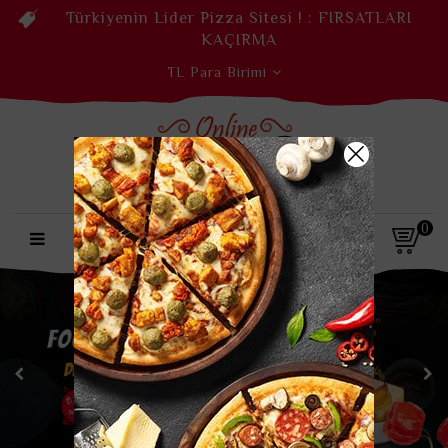
Türkiyenin Lider Pizza Sitesi ! :
FIRSATLARI
KAÇIRMA
TL
Para Birimi
0