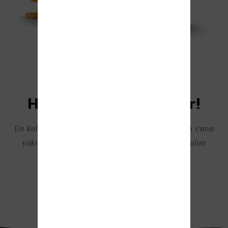
Hadi Mutlu Yemekler!
En kaliteli ürünler, en davetkar mağazalar, en cana
yakın personel ve dünyanın en iyi kahvesi olan
kafemizden gurur duyuyoruz.
Ürünü İncele