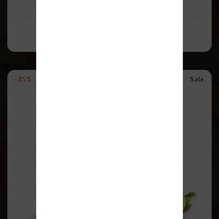
Demo Ürün 1
100,00TL
200,00TL
-25%
Sale