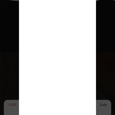
Trend Ürünler
Öne Çıkanlar
Yeni Ürünler
Çok Satanlar
Kampanya
-50%
Sale