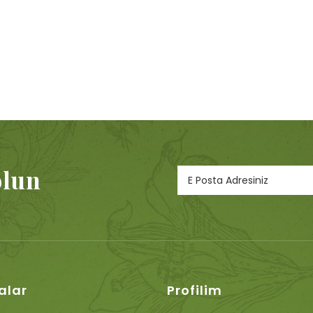
olun
alar
Profilim