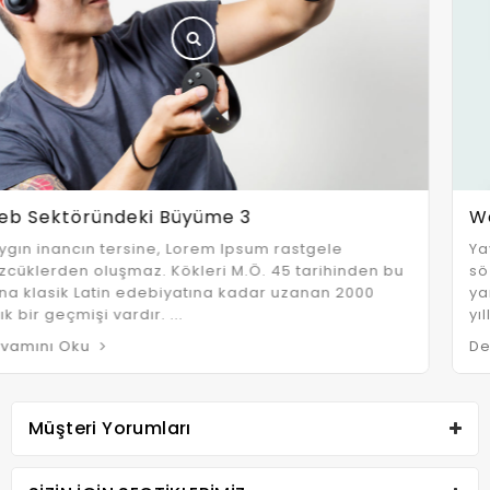
Web Sektöründeki Büyüme 2
Yaygın inancın tersine, Lorem Ipsum rastgele
sözcüklerden oluşmaz. Kökleri M.Ö. 45 tarihinden bu
yana klasik Latin edebiyatına kadar uzanan 2000
yıllık bir geçmişi vardır. ...
Devamını Oku
Müşteri Yorumları