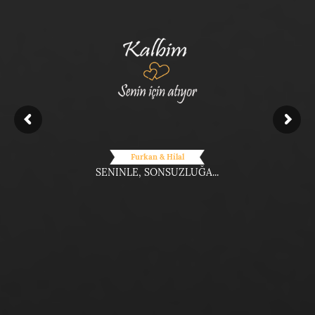
Furkan & Hilal
SENINLE, SONSUZLUĞA...